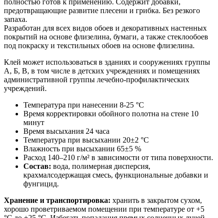
полностью готов к применению. Содержит добавки,
предотвращающие развитие плесени и грибка. Без резкого
запаха.
Разработан для всех видов обоев и декоративных настенных
покрытий на основе флизелина, бумаги, а также стеклообоев
под покраску и текстильных обоев на основе флизелина.
Клей может использоваться в зданиях и сооружениях группы
А, Б, В, в том числе в детских учреждениях и помещениях
административной группы лечебно-профилактических
учреждений.
Температура при нанесении 8-25 °С
Время корректировки обойного полотна на стене 10
минут
Время высыхания 24 часа
Температура при высыхании 20±2 °С
Влажность при высыхании 65±5 %
Расход 140–210 г/м² в зависимости от типа поверхности.
Состав:
вода, полимерная дисперсия,
крахмалсодержащая смесь, функциональные добавки и
фунгицид.
Хранение и транспортировка:
хранить в закрытом сухом,
хорошо проветриваемом помещении при температуре от +5
°С до +25 °С. Избегать попадания прямых солнечных лучей.