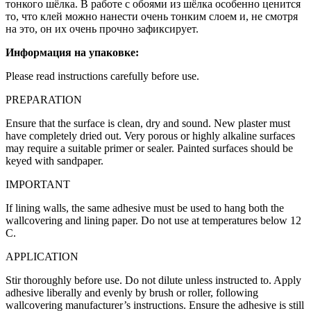
тонкого шёлка. В работе с обоями из шёлка особенно ценится
то, что клей можно нанести очень тонким слоем и, не смотря
на это, он их очень прочно зафиксирует.
Информация на упаковке:
Please read instructions carefully before use.
PREPARATION
Ensure that the surface is clean, dry and sound. New plaster must
have completely dried out. Very porous or highly alkaline surfaces
may require a suitable primer or sealer. Painted surfaces should be
keyed with sandpaper.
IMPORTANT
If lining walls, the same adhesive must be used to hang both the
wallcovering and lining paper. Do not use at temperatures below 12
C.
APPLICATION
Stir thoroughly before use. Do not dilute unless instructed to. Apply
adhesive liberally and evenly by brush or roller, following
wallcovering manufacturer’s instructions. Ensure the adhesive is still