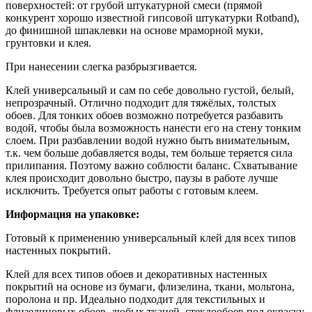
поверхностей: от грубой штукатурной смеси (прямой
конкурент хорошо известной гипсовой штукатурки Rotband),
до финишной шпаклевки на основе мраморной муки,
грунтовки и клея.
При нанесении слегка разбрызгивается.
Клей универсальный и сам по себе довольно густой, белый,
непрозрачный. Отлично подходит для тяжёлых, толстых
обоев. Для тонких обоев возможно потребуется разбавить
водой, чтобы была возможность нанести его на стену тонким
слоем. При разбавлении водой нужно быть внимательным,
т.к. чем больше добавляется воды, тем больше теряется сила
прилипания. Поэтому важно соблюсти баланс. Схватывание
клея происходит довольно быстро, паузы в работе лучше
исключить. Требуется опыт работы с готовым клеем.
Информация на упаковке:
Готовый к применению универсальный клей для всех типов
настенных покрытий.
Клей для всех типов обоев и декоративных настенных
покрытий на основе из бумаги, флизелина, ткани, мольтона,
поролона и пр. Идеально подходит для текстильных и
флизелиновых обоев, любых тканей, стеклообоев под окраску,