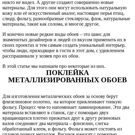
никто не видел. А другие создают совершенно новые
материалы. Для этого они могут использовать натуральную
кожу или её искусственный аналог, настоящие перья птиц,
слюду, фольгу, разнообразные стеклярусы, флок, натуральные
материалы, такие как солома, и многое другое.
И конечно новые редкие виды обоев – это шанс для
знаменитых дизайнеров и людей со вкусом применить их в
своих проектах и тем самым создать уникальный интерьер,
чтобы люди, приходящие в гости в этот дом, с удивлением
расспрашивали у хозяев про их обои.
В этой статье мы напишем про некоторые из них.
ПОКЛЕЙКА
МЕТАЛЛИЗИРОВАННЫХ ОБОЕВ
Для изготовления металлических обоев за основу берут
флизелиновое полотно, на которое приклеивают тонкую
фольгу. Процесс чем-то напоминает ламинирование. Эти два
материала вставляют в станок, где с помощью двух
вращающихся плотно прижатых друг к другу резиновых
валов соединяют два материала – флизелин, слегка
обработанный клеем, и фольгу. Фольга может состоять из
сплавов разных металлов. Рисунок наносят с помощью