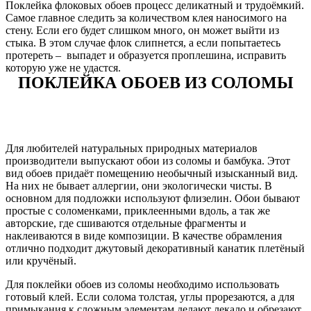
Поклейка флоковых обоев процесс деликатный и трудоёмкий.
Самое главное следить за количеством клея наносимого на
стену. Если его будет слишком много, он может выйти из
стыка. В этом случае флок слипнется, а если попытаетесь
протереть – выпадет и образуется проплешина, исправить
которую уже не удастся.
ПОКЛЕЙКА ОБОЕВ ИЗ СОЛОМЫ
Для любителей натуральных природных материалов
производители выпускают обои из соломы и бамбука. Этот
вид обоев придаёт помещению необычный изысканный вид.
На них не бывает аллергии, они экологически чисты. В
основном для подложки используют флизелин. Обои бывают
простые с соломенками, приклеенными вдоль, а так же
авторские, где сшиваются отдельные фрагменты и
наклеиваются в виде композиции. В качестве обрамления
отлично подходит джутовый декоративный канатик плетёный
или кручёный.
Для поклейки обоев из соломы необходимо использовать
готовый клей. Если солома толстая, углы прорезаются, а для
примыкания к сложным элементам делают лекало и обрезают