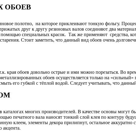
Х ОБОЕВ
линовое полотно, на которое приклеивают тонкую фольгу. Проце
рижатых друг к другу резиновых валов соединяют два материала
 с помощью специальных красок. Так же применяют средства, к
 старения. Стоит заметить, что данный вид обоев очень долгове
к. края обоев довольно острые и ими можно порезаться. Во врем
а металлизированных обоев осуществляется только на «сильный» 
смыть его губкой с тёплой водой. Следует учитывать, что данн
СОМ
в каталогах многих производителей. В качестве основы могут б
щью печатного вала наносят тонкий слой клея по контуру буду
нную клеем, элементы декора прилипнут, остальное аккуратно ст
о акцента.