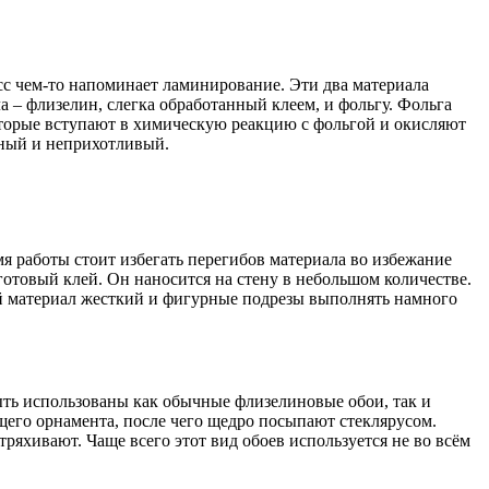
сс чем-то напоминает ламинирование. Эти два материала
 – флизелин, слегка обработанный клеем, и фольгу. Фольга
оторые вступают в химическую реакцию с фольгой и окисляют
чный и неприхотливый.
я работы стоит избегать перегибов материала во избежание
готовый клей. Он наносится на стену в небольшом количестве.
ый материал жесткий и фигурные подрезы выполнять намного
ыть использованы как обычные флизелиновые обои, так и
щего орнамента, после чего щедро посыпают стеклярусом.
ряхивают. Чаще всего этот вид обоев используется не во всём