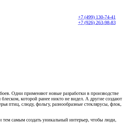
+7 (499) 130-74-41
+7 (926) 263-98-83
 обоев. Одни применяют новые разработки в производстве
блеском, которой ранее никто не видел. А другие создают
ья птиц, слюду, фольгу, разнообразные стеклярусы, флок,
и тем самым создать уникальный интерьер, чтобы люди,