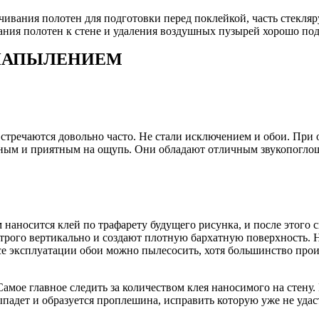
чивания полотен для подготовки перед поклейкой, часть стекляр
ния полотен к стене и удаления воздушных пузырей хорошо под
 НАПЫЛЕНИЕМ
речаются довольно часто. Не стали исключением и обои. При од
тным и приятным на ощупь. Они обладают отличным звукопоглощ
 наносится клей по трафарету будущего рисунка, и после этого
 строго вертикально и создают плотную бархатную поверхность
ссе эксплуатации обои можно пылесосить, хотя большинство про
мое главное следить за количеством клея наносимого на стену. 
ыпадет и образуется проплешина, исправить которую уже не удас