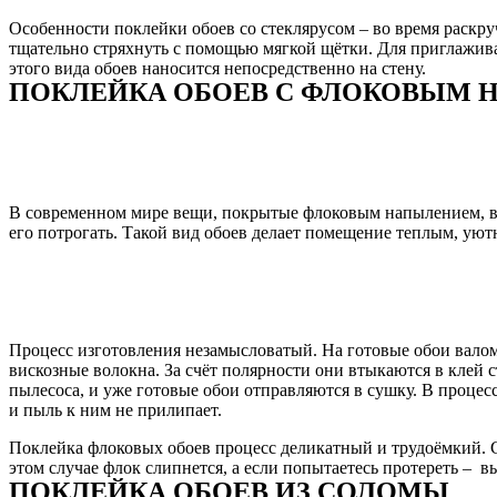
Особенности поклейки обоев со стеклярусом – во время раскру
тщательно стряхнуть с помощью мягкой щётки. Для приглажива
этого вида обоев наносится непосредственно на стену.
ПОКЛЕЙКА ОБОЕВ С ФЛОКОВЫМ
В современном мире вещи, покрытые флоковым напылением, вст
его потрогать. Такой вид обоев делает помещение теплым, ую
Процесс изготовления незамысловатый. На готовые обои валом
вискозные волокна. За счёт полярности они втыкаются в клей
пылесоса, и уже готовые обои отправляются в сушку. В проце
и пыль к ним не прилипает.
Поклейка флоковых обоев процесс деликатный и трудоёмкий. Са
этом случае флок слипнется, а если попытаетесь протереть – в
ПОКЛЕЙКА ОБОЕВ ИЗ СОЛОМЫ