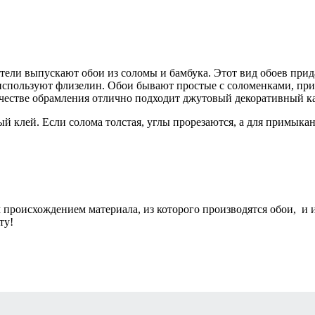
ели выпускают обои из соломы и бамбука. Этот вид обоев при
используют флизелин. Обои бывают простые с соломенками, прик
ачестве обрамления отлично подходит джутовый декоративный к
й клей. Если солома толстая, углы прорезаются, а для примыка
м происхождением материала, из которого производятся обои, и
ту!