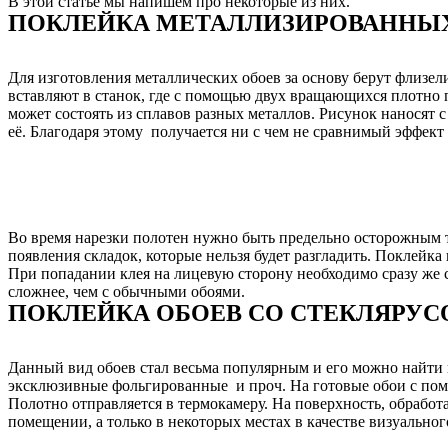
В этой статье мы напишем про некоторые из них.
ПОКЛЕЙКА МЕТАЛЛИЗИРОВАННЫ
Для изготовления металлических обоев за основу берут флизе
вставляют в станок, где с помощью двух вращающихся плотно п
может состоять из сплавов разных металлов. Рисунок наносят
её. Благодаря этому получается ни с чем не сравнимый эффект
Во время нарезки полотен нужно быть предельно осторожным т.
появления складок, которые нельзя будет разгладить. Поклейк
При попадании клея на лицевую сторону необходимо сразу же 
сложнее, чем с обычными обоями.
ПОКЛЕЙКА ОБОЕВ СО СТЕКЛЯРУ
Данный вид обоев стал весьма популярным и его можно найти 
эксклюзивные фольгированные и проч. На готовые обои с помо
Полотно отправляется в термокамеру. На поверхность, обработа
помещении, а только в некоторых местах в качестве визуальног