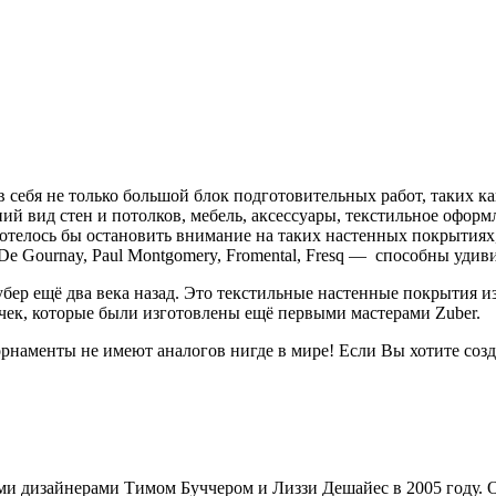
в себя не только большой блок подготовительных работ, таких ка
 вид стен и потолков, мебель, аксессуары, текстильное оформл
хотелось бы остановить внимание на таких настенных покрытиях,
De Gournay, Paul Montgomery, Fromental, Fresq — способны уди
ер ещё два века назад. Это текстильные настенные покрытия из 
ек, которые были изготовлены ещё первыми мастерами Zuber.
рнаменты не имеют аналогов нигде в мире! Если Вы хотите созд
и дизайнерами Тимом Буччером и Лиззи Дешайес в 2005 году. О