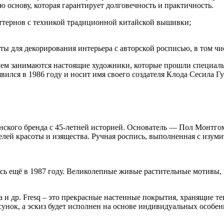
ю основу, которая гарантирует долговечность и практичность.
ттернов с техникой традиционной китайской вышивки;
ы для декорирования интерьера с авторской росписью, в том чис
чем занимаются настоящие художники, которые прошли специаль
лся в 1986 году и носит имя своего создателя Клода Сесила Гу
нского бренда с 45-летней историей. Основатель — Пол Монтго
ей красоты и изящества. Ручная роспись, выполненная с изуми
ась ещё в 1987 году. Великолепные живые растительные мотивы,
и др. Fresq – это прекрасные настенные покрытия, хранящие те
унок, а эскиз будет исполнен на основе индивидуальных особе