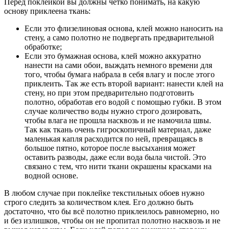
Перед поклейкой вы должны чётко понимать, на какую
основу приклеена ткань:
Если это флизелиновая основа, клей можно наносить на
стену, а само полотно не подвергать предварительной
обработке;
Если это бумажная основа, клей можно аккуратно
нанести на сами обои, выждать немного времени для
того, чтобы бумага набрала в себя влагу и после этого
приклеить. Так же есть второй вариант: нанести клей на
стену, но при этом предварительно подготовить
полотно, обработав его водой с помощью губки. В этом
случае количество воды нужно строго дозировать,
чтобы влага не прошла насквозь и не намочила швы.
Так как ткань очень гигроскопичный материал, даже
маленькая капля расходится по ней, превращаясь в
большое пятно, которое после высыхания может
оставить разводы, даже если вода была чистой. Это
связано с тем, что нити ткани окрашены красками на
водной основе.
В любом случае при поклейке текстильных обоев нужно
строго следить за количеством клея. Его должно быть
достаточно, что бы всё полотно приклеилось равномерно, но
и без излишков, чтобы он не пропитал полотно насквозь и не