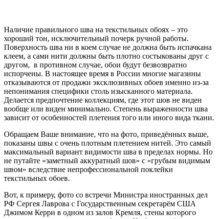
Наличие правильного шва на текстильных обоях – это
хороший тон, исключительный почерк ручной работы.
Поверхность шва ни в коем случае не должна быть испачкана
клеем, а сами нити должны быть плотно состыкованы друг с
другом, в противном случае, обои будут безвозвратно
испорчены. В настоящее время в России многие магазины
отказываются от продажи эксклюзивных обоев именно из-за
непонимания специфики столь изысканного материала.
Делается предпочтение коллекциям, где этот шов не виден
вообще или виден минимально. Степень выраженности шва
зависит от особенностей плетения того или иного вида ткани.
Обращаем Ваше внимание, что на фото, приведённых выше,
показаны швы с очень плотным плетением нитей. Это самый
максимальный вариант видимости шва в пределах нормы. Но
не путайте «заметный аккуратный шов» с «грубым видимым
швом» вследствие непрофессиональной поклейки
текстильных обоев.
Вот, к примеру, фото со встречи Министра иностранных дел
РФ Сергея Лаврова с Государственным секретарём США
Джимом Керри в одном из залов Кремля, стены которого