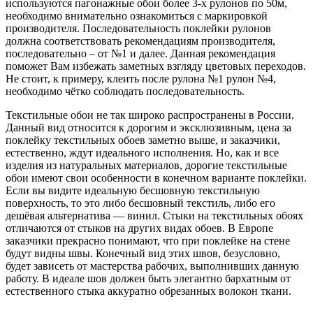
используются пагонажные обои более 3-х рулонов по 50м,
необходимо внимательно ознакомиться с маркировкой
производителя. Последовательность поклейки рулонов
должна соответствовать рекомендациям производителя,
последовательно – от №1 и далее. Данная рекомендация
поможет Вам избежать заметных взгляду цветовых переходов.
Не стоит, к примеру, клеить после рулона №1 рулон №4,
необходимо чётко соблюдать последовательность.
Текстильные обои не так широко распространены в России.
Данный вид относится к дорогим и эксклюзивным, цена за
поклейку текстильных обоев заметно выше, и заказчики,
естественно, ждут идеального исполнения. Но, как и все
изделия из натуральных материалов, дорогие текстильные
обои имеют свои особенности в конечном варианте поклейки.
Если вы видите идеальную бесшовную текстильную
поверхность, то это либо бесшовный текстиль, либо его
дешёвая альтернатива — винил. Стыки на текстильных обоях
отличаются от стыков на других видах обоев. В Европе
заказчики прекрасно понимают, что при поклейке на стене
будут видны швы. Конечный вид этих швов, безусловно,
будет зависеть от мастерства рабочих, выполнивших данную
работу. В идеале шов должен быть элегантно бархатным от
естественного стыка аккуратно обрезанных волокон ткани.