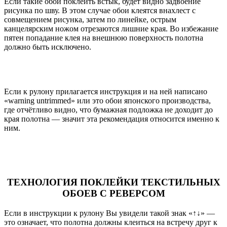
Если такие обои поклеить встык, будет видно задвоение
рисунка по шву. В этом случае обои клеятся внахлест с
совмещением рисунка, затем по линейке, острым
канцелярским ножом отрезаются лишние края. Во избежание
пятен попадание клея на внешнюю поверхность полотна
должно быть исключено.
Если к рулону прилагается инструкция и на ней написано
«warning untrimmed» или это обои японского производства,
где отчётливо видно, что бумажная подложка не доходит до
края полотна — значит эта рекомендация относится именно к
ним.
ТЕХНОЛОГИЯ ПОКЛЕЙКИ ТЕКСТИЛЬНЫХ
ОБОЕВ С РЕВЕРСОМ
Если в инструкции к рулону Вы увидели такой знак «↑↓» —
это означает, что полотна должны клеиться на встречу друг к