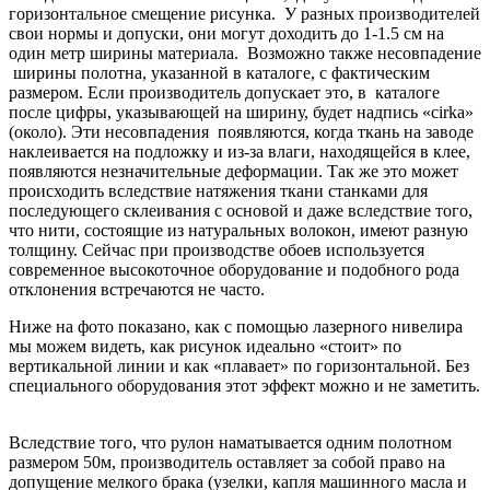
горизонтальное смещение рисунка. У разных производителей
свои нормы и допуски, они могут доходить до 1-1.5 см на
один метр ширины материала. Возможно также несовпадение
ширины полотна, указанной в каталоге, с фактическим
размером. Если производитель допускает это, в каталоге
после цифры, указывающей на ширину, будет надпись «cirka»
(около). Эти несовпадения появляются, когда ткань на заводе
наклеивается на подложку и из-за влаги, находящейся в клее,
появляются незначительные деформации. Так же это может
происходить вследствие натяжения ткани станками для
последующего склеивания с основой и даже вследствие того,
что нити, состоящие из натуральных волокон, имеют разную
толщину. Сейчас при производстве обоев используется
современное высокоточное оборудование и подобного рода
отклонения встречаются не часто.
Ниже на фото показано, как с помощью лазерного нивелира
мы можем видеть, как рисунок идеально «стоит» по
вертикальной линии и как «плавает» по горизонтальной. Без
специального оборудования этот эффект можно и не заметить.
Вследствие того, что рулон наматывается одним полотном
размером 50м, производитель оставляет за собой право на
допущение мелкого брака (узелки, капля машинного масла и